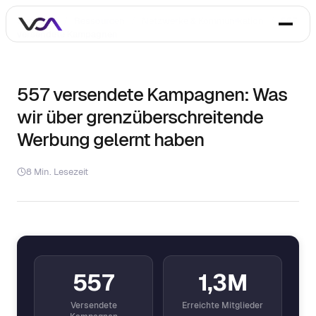
Startseite
/
Ressourcen
/
Netzwerke & Kommunikation
/
557
versendete Kampagnen
557 versendete Kampagnen: Was
wir über grenzüberschreitende
Werbung gelernt haben
8 Min. Lesezeit
557
1,3M
Versendete
Erreichte Mitglieder