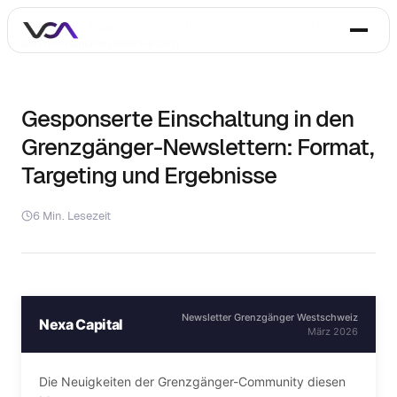
Startseite
/
Ressourcen
/
Verbreitungskanäle
/
Einschaltung in
den monatlichen Newslettern
Gesponserte Einschaltung in den
Grenzgänger-Newslettern: Format,
Targeting und Ergebnisse
6 Min. Lesezeit
Newsletter Grenzgänger Westschweiz
Nexa Capital
März 2026
Die Neuigkeiten der Grenzgänger-Community diesen