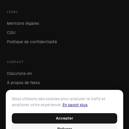
LÉGAL
Mentions légales
CGU
Politique de confidentialité
CONTACT
Discutons-en
À propos de Nexa
Contactez-nous
Nous utilisons des cookies pour analyser le trafic et
améliorer votre expérience.
En savoir plus
Accepter
© 2026 Nexa Capital · Tous droits réservés
Groupe média digital — Communautés · Sites thématiques ·
Refuser