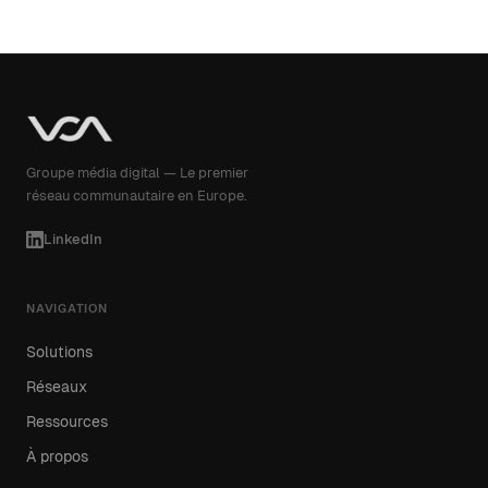
Groupe média digital — Le premier
réseau communautaire en Europe.
LinkedIn
NAVIGATION
Solutions
Réseaux
Ressources
À propos